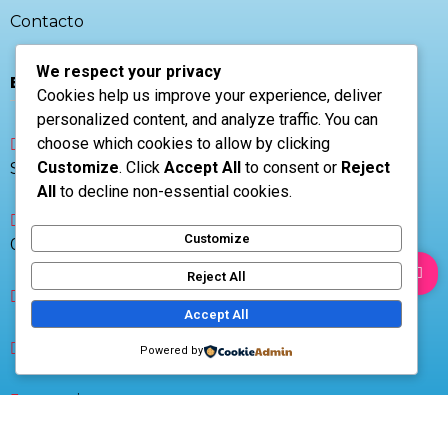
Contacto
We respect your privacy
El Salvador 🇸🇻
Cookies help us improve your experience, deliver
personalized content, and analyze traffic. You can
choose which cookies to allow by clicking
CP 1101, Av. Las Amapolas casa 1, San
Customize
. Click
Accept All
to consent or
Reject
Salvador, El Salvador
All
to decline non-essential cookies.
Lunes a Viernes
Customize
07:00AM - 05:00PM
Reject All
+503 7853-9270
Accept All
+503 2520 6310
Powered by
www.airtecsv.com