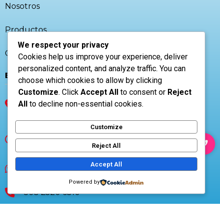
Nosotros
Productos
We respect your privacy
Contacto
Cookies help us improve your experience, deliver
personalized content, and analyze traffic. You can
El Salvador
choose which cookies to allow by clicking
Customize
. Click
Accept All
to consent or
Reject
CP 1101, Av. Las Amapolas casa 1, San
All
to decline non-essential cookies.
Salvador, El Salvador
Customize
Lunes a Viernes
07:00AM - 05:00PM
Reject All
Accept All
+503 7853-9270
Powered by
+503 2520 6310
www.airtecsv.com