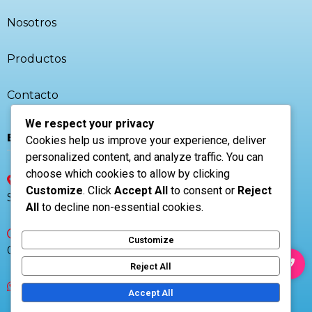
Nosotros
Productos
Contacto
We respect your privacy
El Salvador 🇸🇻
Cookies help us improve your experience, deliver
personalized content, and analyze traffic. You can
choose which cookies to allow by clicking
CP 1101, Av. Las Amapolas casa 1, San
Customize
. Click
Accept All
to consent or
Reject
Salvador, El Salvador
All
to decline non-essential cookies.
Lunes a Viernes
Customize
07:00AM - 05:00PM
Reject All
+503 7853-9270
Accept All