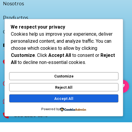
Nosotros
Productos
We respect your privacy
Contacto
Cookies help us improve your experience, deliver
personalized content, and analyze traffic. You can
El Salvador
choose which cookies to allow by clicking
Customize
. Click
Accept All
to consent or
Reject
CP 1101, Av. Las Amapolas casa 1, San
All
to decline non-essential cookies.
Salvador, El Salvador
Customize
Lunes a Viernes
07:00AM - 05:00PM
Reject All
Accept All
+503 7853-9270
Powered by
+503 2520 6310
www.airtecsv.com